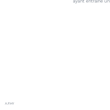
ayant entrainé un
A.P.HY