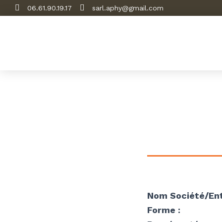
06.61.90.19.17
sarl.aphy@gmail.com
Nom Société/Ent
Forme :