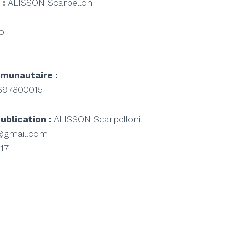
 :
ALISSON Scarpelloni
o
munautaire :
697800015
ublication :
ALISSON Scarpelloni
@gmail.com
17