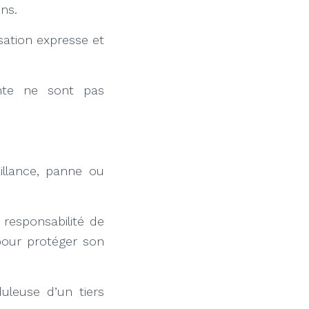
ens.
sation expresse et
ente ne sont pas
illance, panne ou
 responsabilité de
 pour protéger son
duleuse d’un tiers